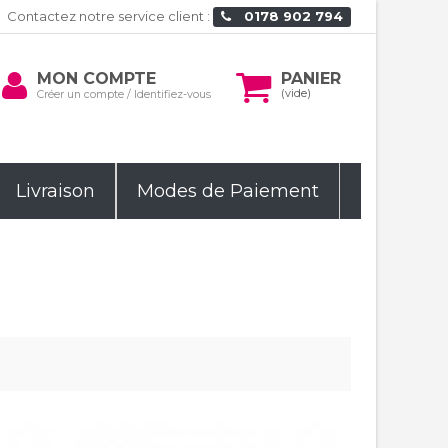
Contactez notre service client :
0178 902 794
Mon
MON COMPTE
PANIER
rcher
compte
(vide)
Créer un compte / Identifiez-vous
Livraison
Modes de Paiement