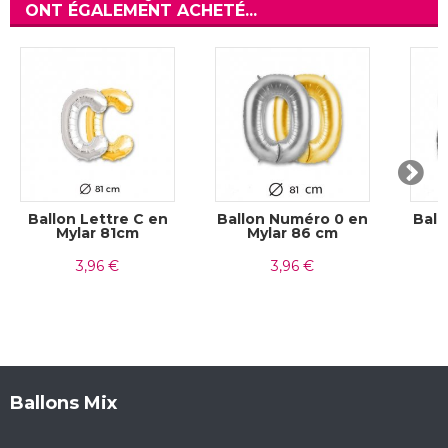
ONT ÉGALEMENT ACHETÉ...
Ballon Lettre C en
Ballon Numéro 0 en
Ball
Mylar 81cm
Mylar 86 cm
3,96 €
3,96 €
Ballons Mix